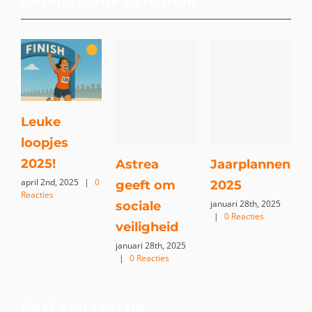
Gerelateerde berichten
Leuke
loopjes
h
2025!
o
Astrea
Jaarplannen
april 2nd, 2025
|
0
i
geeft om
2025
Reacties
t
januari 28th, 2025
sociale
|
0 Reacties
m
veiligheid
0
januari 28th, 2025
|
0 Reacties
Geef een reactie