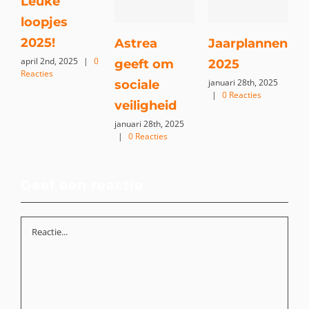
Leuke
loopjes
h
2025!
o
Astrea
Jaarplannen
april 2nd, 2025
|
0
i
geeft om
2025
Reacties
t
januari 28th, 2025
sociale
|
0 Reacties
m
veiligheid
0
januari 28th, 2025
|
0 Reacties
Geef een reactie
Reactie