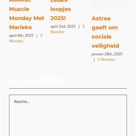
MMMM:
Leuke
Muscle
loopjes
Monday Met
2025!
Astrea
april 2nd, 2025
|
0
Marieke
geeft om
Reacties
april 8th, 2025
|
0
j
sociale
Reacties
veiligheid
januari 28th, 2025
|
0 Reacties
Geef een reactie
Reactie