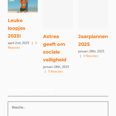
Leuke
loopjes
h
2025!
o
Astrea
Jaarplannen
april 2nd, 2025
|
0
i
geeft om
2025
Reacties
t
januari 28th, 2025
sociale
|
0 Reacties
m
veiligheid
0
januari 28th, 2025
|
0 Reacties
Geef een reactie
Reactie