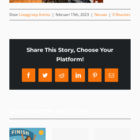
Door
Loopgroep Astrea
|
februari 15th, 2023
|
Nieuws
|
0 Reacties
Share This Story, Choose Your
Platform!
Facebook
Twitter
Reddit
LinkedIn
Pinterest
E-
mail
Gerelateerde berichten