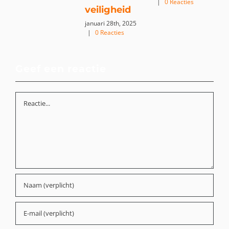
|
0 Reacties
m
veiligheid
0
januari 28th, 2025
|
0 Reacties
Geef een reactie
Reactie