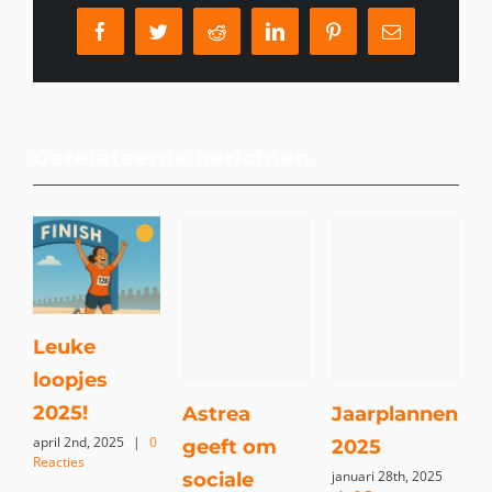
Facebook
Twitter
Reddit
LinkedIn
Pinterest
E-
mail
Gerelateerde berichten
Leuke
loopjes
h
2025!
o
Astrea
Jaarplannen
april 2nd, 2025
|
0
i
geeft om
2025
Reacties
t
januari 28th, 2025
sociale