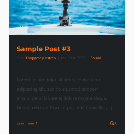
Sample Post #3
Door
Loopgroep Astrea
|
mei 21st, 2020
|
Sound
Lorem ipsum dolor sit amet, consectetur
adipiscing elit, sed do eiusmod tempor
incididunt ut labore et dolore magna aliqua.
Gravida dictum fusce ut placerat. Convallis [...]
Lees meer
0