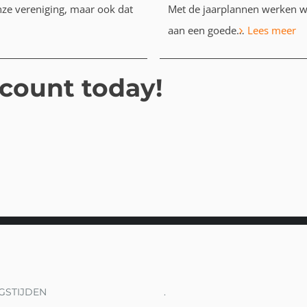
ze vereniging, maar ook dat
Met de jaarplannen werken w
:
aan een goede…
Lees meer
Ja
2
ccount today!
GSTIJDEN
.