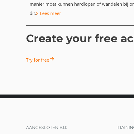
manier moet kunnen hardlopen of wandelen bij on
:
dit…
Lees meer
Astrea
geeft
Create your free a
om
sociale
veiligheid
Try for free
AANGESLOTEN BIJ:
TRAININ