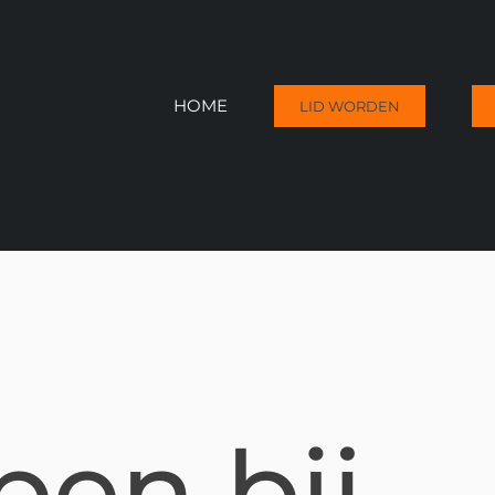
HOME
LID WORDEN
pen bij