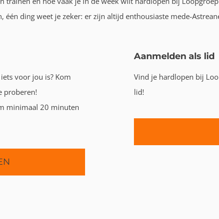
 trainen en hoe vaak je in de week wilt hardlopen bij Loopgroep A
 één ding weet je zeker: er zijn altijd enthousiaste mede-Astrea
Aanmelden als lid
iets voor jou is? Kom
Vind je hardlopen bij Loo
e proberen!
lid!
om minimaal 20 minuten
EN