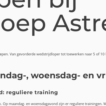
oep Astr
oepen. Van gevorderde wedstrijdloper tot toewerken naar 5 of 10 
ndag-, woensdag- en v
 reguliere training
ek. Op maandag- en woensdagavond zijn er reguliere trainingen. W