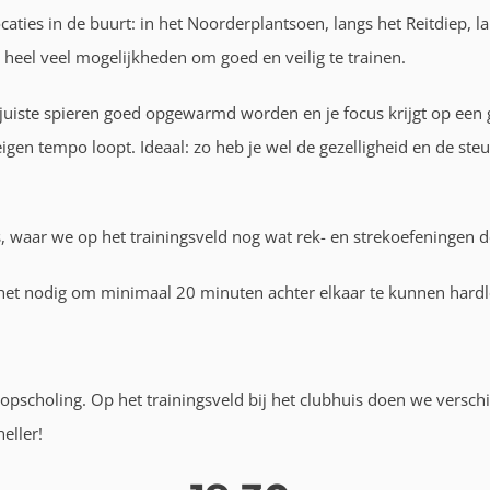
ties in de buurt: in het Noorderplantsoen, langs het Reitdiep, l
el heel veel mogelijkheden om goed en veilig te trainen.
juiste spieren goed opgewarmd worden en je focus krijgt op een
je eigen tempo loopt. Ideaal: zo heb je wel de gezelligheid en de st
is, waar we op het trainingsveld nog wat rek- en strekoefeningen 
het nodig om minimaal 20 minuten achter elkaar te kunnen hard
oopscholing. Op het trainingsveld bij het clubhuis doen we versch
eller!