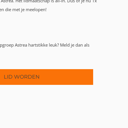
strea. Het lidmaatschap is all-in. Dus of je nu 1x
nen die met je meelopen!
pgroep Astrea hartstikke leuk? Meld je dan als
LID WORDEN