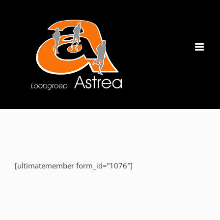
Ga
naar
inhoud
[ultimatemember form_id=”1076″]